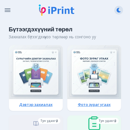
Бүтээгдэхүүний төрөл
Захиалах бүтээгдэхүүнээ төрлөөр нь сонгоно уу
Дэвтэр захиалах
Фото зураг угаах
Тун удахгүй
Тун удахгүй