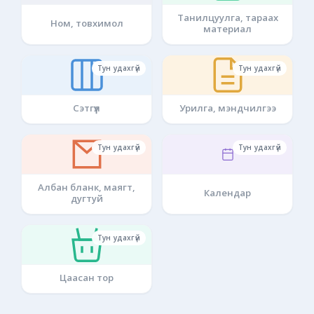
Танилцуулга, тараах
Ном, товхимол
материал
Тун удахгүй
Тун удахгүй
Сэтгүүл
Урилга, мэндчилгээ
Тун удахгүй
Тун удахгүй
Албан бланк, маягт,
Календар
дугтуй
Тун удахгүй
Цаасан тор